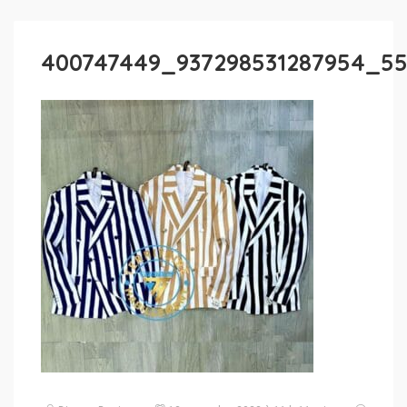
400747449_937298531287954_55