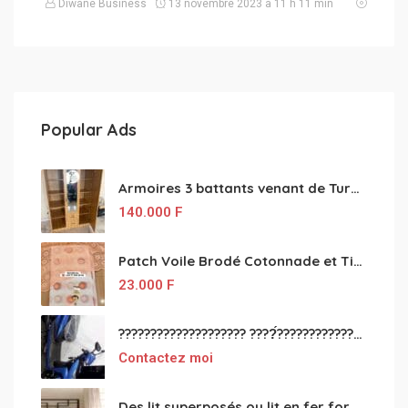
Diwane Business
13 novembre 2023 à 11 h 11 min
Popular Ads
Armoires 3 battants venant de Turquie disponibles
140.000
F
Patch Voile Brodé Cotonnade et Tinu Minu de l’Inde ???????? ????
23.000
F
???????????????????? ????́???????????????????????????????????????? à vendre
Contactez moi
Des lit superposés ou lit en fer forgé grande classes disponible