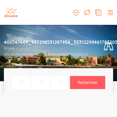
400747449_937298531287954_5531229946178320
Accueil
400747449_937298531287954_5531229946178320512_n
Rechercher