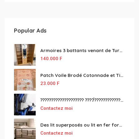
Popular Ads
Armoires 3 battants venant de Turquie disponibles
140.000
F
Patch Voile Brodé Cotonnade et Tinu Minu de l’Inde ???????? ????
23.000
F
???????????????????? ????́???????????????????????????????????????? à vendre
Contactez moi
Des lit superposés ou lit en fer forgé grande classes disponible
Contactez moi