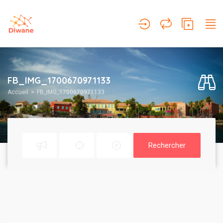
FB_IMG_1700670971133
Accueil
FB_IMG_1700670971133
Rechercher