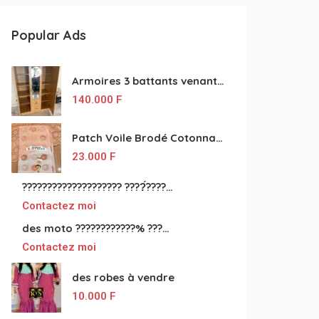
Popular Ads
Armoires 3 battants venant de Turquie disponibles
140.000
F
Patch Voile Brodé Cotonnade et Tinu Minu de l’Inde ???????? ????
23.000
F
???????????????????? ????́???????????????????????????????????????? à vendre
Contactez moi
des moto ????????????% ????́???????????????????????????????????? à vendre
Contactez moi
des robes à vendre
10.000
F