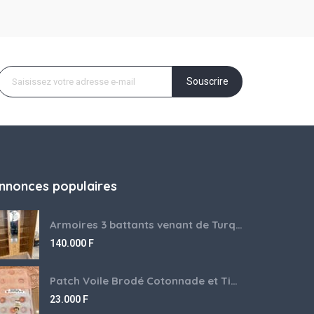
Souscrire
nnonces populaires
Armoires 3 battants venant de Turquie disponibles
140.000
F
Patch Voile Brodé Cotonnade et Tinu Minu de l’Inde ???????? ????
23.000
F