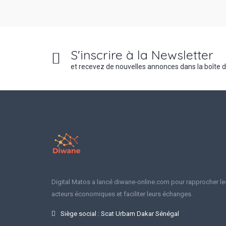
S'inscrire à la Newsletter
et recevez de nouvelles annonces dans la boîte 
Digital Matos a lancé diwane-online.com pour rapprocher le
acteurs économiques et faciliter leurs échanges.
Siège social : Scat Urbam Dakar Sénégal