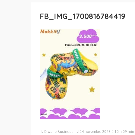
FB_IMG_1700816784419
Diwane Business
24 novembre 2023 à 10 h 09 min