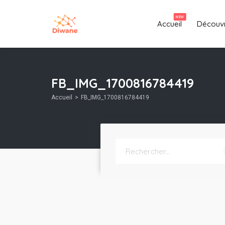
NEW
Accueil
Découvr
FB_IMG_1700816784419
Accueil
FB_IMG_1700816784419