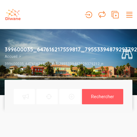
399600035_647616217559817_7955339487929379
Accueil
399600035_647616217559817_7955339487929379212_n
Rechercher