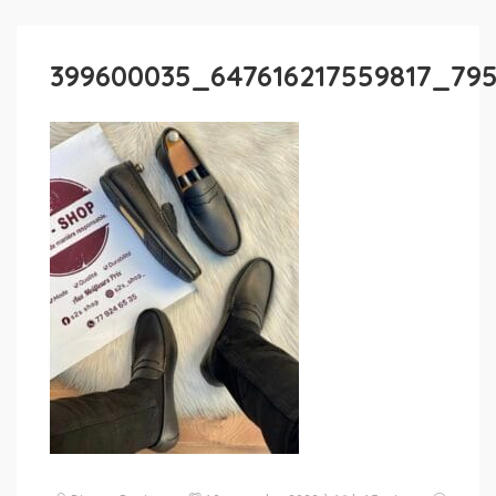
399600035_647616217559817_79