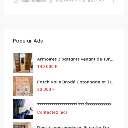
Diwane Business
13 novembre 2023 à 18 h 15 min
Popular Ads
Armoires 3 battants venant de Turquie disponibles
140.000
F
Patch Voile Brodé Cotonnade et Tinu Minu de l’Inde ???????? ????
23.000
F
???????????????????? ????́???????????????????????????????????????? à vendre
Contactez moi
Des lit superposés ou lit en fer forgé grande classes disponible