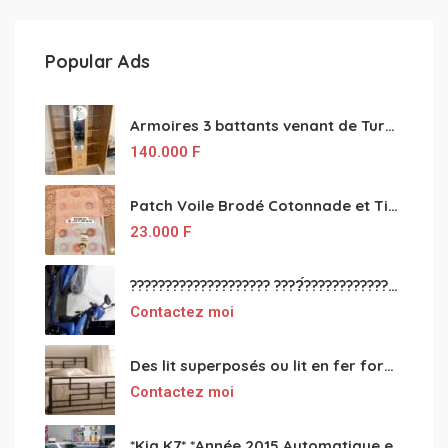
Popular Ads
Armoires 3 battants venant de Turquie disponibles
140.000
F
Patch Voile Brodé Cotonnade et Tinu Minu de l’Inde ???????? ????
23.000
F
???????????????????? ????́???????????????????????????????????????? à vendre
Contactez moi
Des lit superposés ou lit en fer forgé grande classes disponible
Contactez moi
*Kia K7* *Année 2015 Automatique essence ⛽️ 4 cylindres 2.0