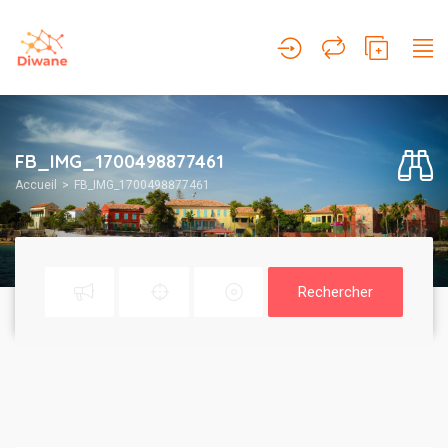
FB_IMG_1700498877461
Accueil
FB_IMG_1700498877461
Rechercher