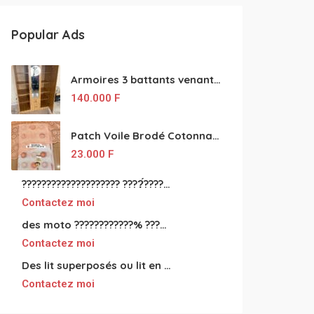
Popular Ads
Armoires 3 battants venant de Turquie disponibles
140.000
F
Patch Voile Brodé Cotonnade et Tinu Minu de l’Inde ???????? ????
23.000
F
???????????????????? ????́???????????????????????????????????????? à vendre
Contactez moi
des moto ????????????% ????́???????????????????????????????????? à vendre
Contactez moi
Des lit superposés ou lit en fer forgé grande classes disponible
Contactez moi