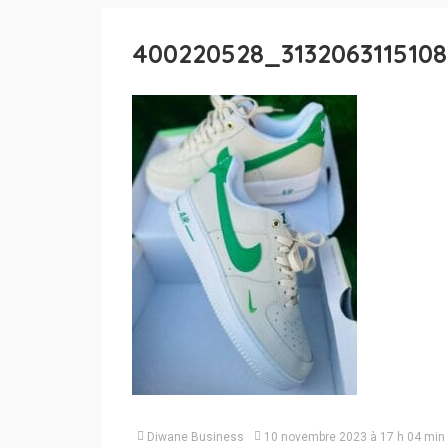
400220528_313206311510
Diwane Business
10 novembre 2023 à 17 h 04 min