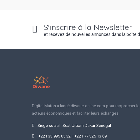
S'inscrire à la Newsletter
et recevez de nouvelles annonces dans la boîte 
Digital Matos a lancé diwane-online.com pour rapprocher le
acteurs économiques et faciliter leurs échanges.
Siège social : Scat Urbam Dakar Sénégal
+221 33 995 05 32 || +221 77 325 13 69