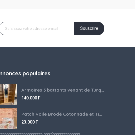
Souscrire
nnonces populaires
Armoires 3 battants venant de Turquie disponibles
140.000
F
Patch Voile Brodé Cotonnade et Tinu Minu de l’Inde ???????? ????
23.000
F
???????????????????? ????́???????????????????????????????????????? à vendre