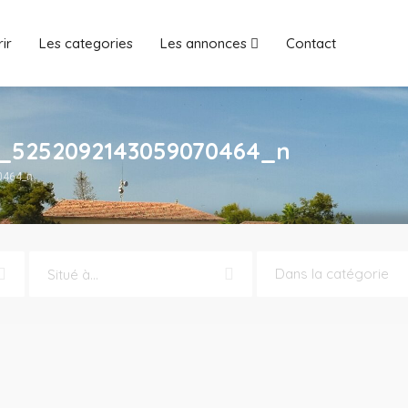
ir
Les categories
Les annonces
Contact
3_5252092143059070464_n
0464_n