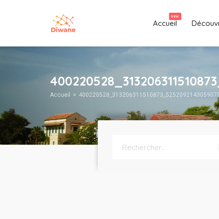
NEW
Accueil
Découvr
400220528_31320631151087
Accueil
400220528_313206311510873_525209214305907