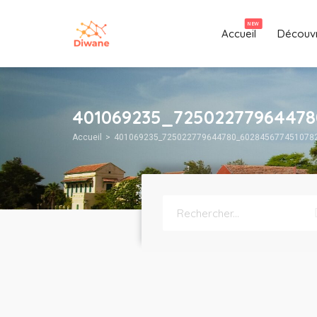
NEW
Accueil
Découvr
401069235_72502277964478
Accueil
401069235_725022779644780_602845677451078