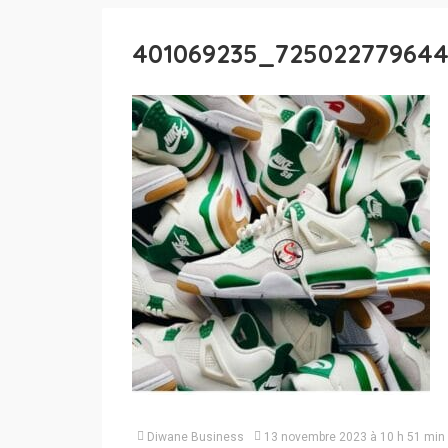
401069235_72502277964
Diwane Business
13 novembre 2023 à 10 h 51 min