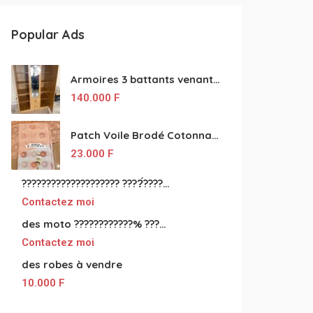
Popular Ads
Armoires 3 battants venant de Turquie disponibles
140.000
F
Patch Voile Brodé Cotonnade et Tinu Minu de l’Inde ???????? ????
23.000
F
???????????????????? ????́???????????????????????????????????????? à vendre
Contactez moi
des moto ????????????% ????́???????????????????????????????????? à vendre
Contactez moi
des robes à vendre
10.000
F