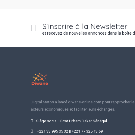
S'inscrire à la Newsletter
et recevez de nouvelles annonces dans la boîte 
Digital Matos a lancé diwane-online.com pour rapprocher le
acteurs économiques et faciliter leurs échanges.
Siège social : Scat Urbam Dakar Sénégal
+221 33 995 05 32 || +221 77 325 13 69