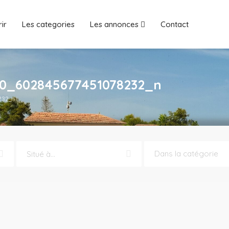
ir
Les categories
Les annonces
Contact
0_602845677451078232_n
232_n