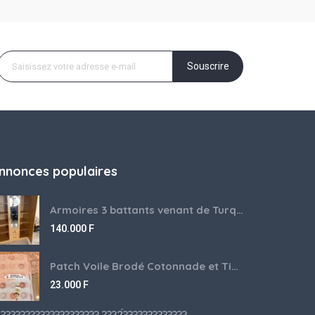
Souscrire
nnonces populaires
Armoires 3 battants venant de Turquie disponibles
140.000
F
Patch Voile Brodé Cotonnade et Tinu Minu de l’Inde ???????? ????
23.000
F
???????????????????? ????́???????????????????????????????????????? à vendre