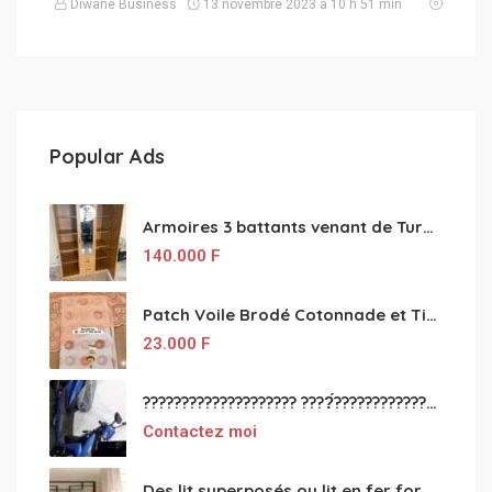
Diwane Business
13 novembre 2023 à 10 h 51 min
Popular Ads
Armoires 3 battants venant de Turquie disponibles
140.000
F
Patch Voile Brodé Cotonnade et Tinu Minu de l’Inde ???????? ????
23.000
F
???????????????????? ????́???????????????????????????????????????? à vendre
Contactez moi
Des lit superposés ou lit en fer forgé grande classes disponible