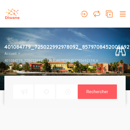
401084779_725022992978092_8579708452005692
Accueil
401084779_725022992978092_8579708452005692174_n
Rechercher