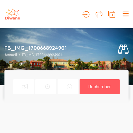
FB_IMG_1700668924901
Accueil
FB_IMG_1700668924901
Rechercher