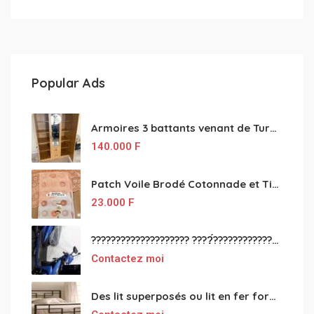
Popular Ads
Armoires 3 battants venant de Turquie disponibles
140.000
F
Patch Voile Brodé Cotonnade et Tinu Minu de l’Inde ???????? ????
23.000
F
???????????????????? ????́???????????????????????????????????????? à vendre
Contactez moi
Des lit superposés ou lit en fer forgé grande classes disponible