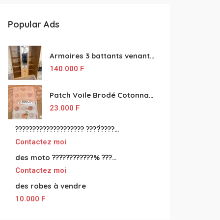
Popular Ads
Armoires 3 battants venant de Turquie disponibles
140.000
F
Patch Voile Brodé Cotonnade et Tinu Minu de l’Inde ???????? ????
23.000
F
???????????????????? ????́???????????????????????????????????????? à vendre
Contactez moi
des moto ????????????% ????́???????????????????????????????????? à vendre
Contactez moi
des robes à vendre
10.000
F