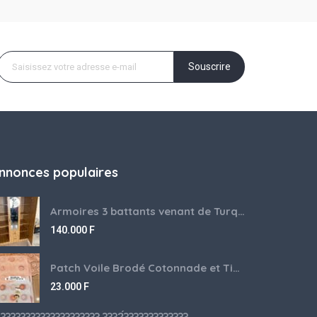
Souscrire
nnonces populaires
Armoires 3 battants venant de Turquie disponibles
140.000
F
Patch Voile Brodé Cotonnade et Tinu Minu de l’Inde ???????? ????
23.000
F
???????????????????? ????́???????????????????????????????????????? à vendre