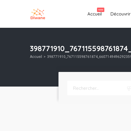
NEW
Accueil
Découvrir
398771910_76711559876187
Accueil
398771910_767115598761874_660714949629235