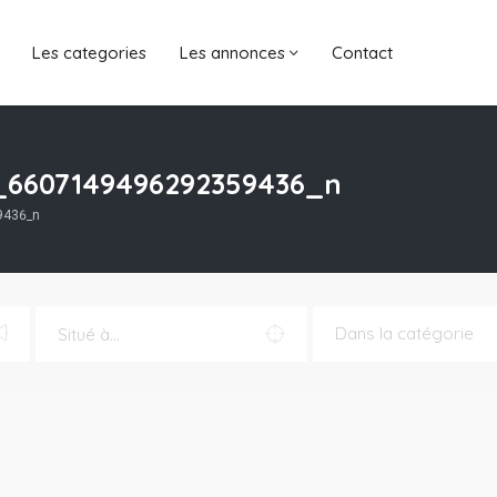
Les categories
Les annonces
Contact
4_6607149496292359436_n
9436_n