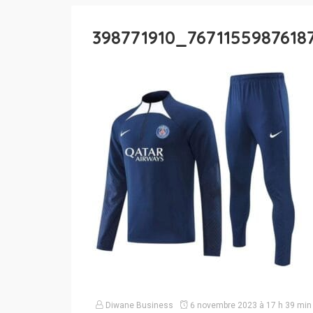
398771910_767115598761
Diwane Business
6 novembre 2023 à 17 h 39 min