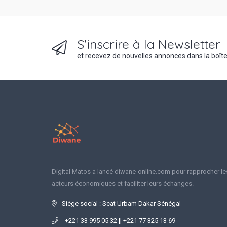
S'inscrire à la Newsletter
et recevez de nouvelles annonces dans la boîte
Digital Matos a lancé diwane-online.com pour rapprocher le
acteurs économiques et faciliter leurs échanges.
Siège social : Scat Urbam Dakar Sénégal
+221 33 995 05 32 || +221 77 325 13 69