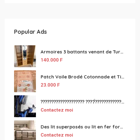
Popular Ads
Armoires 3 battants venant de Turquie disponibles
140.000
F
Patch Voile Brodé Cotonnade et Tinu Minu de l’Inde ???????? ????
23.000
F
???????????????????? ????́???????????????????????????????????????? à vendre
Contactez moi
Des lit superposés ou lit en fer forgé grande classes disponible
Contactez moi