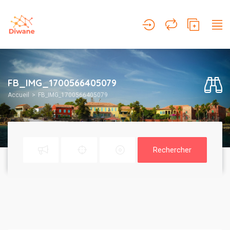
FB_IMG_1700566405079
Accueil
FB_IMG_1700566405079
Rechercher