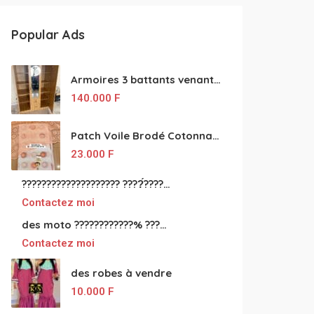
Popular Ads
Armoires 3 battants venant de Turquie disponibles
140.000
F
Patch Voile Brodé Cotonnade et Tinu Minu de l’Inde ???????? ????
23.000
F
???????????????????? ????́???????????????????????????????????????? à vendre
Contactez moi
des moto ????????????% ????́???????????????????????????????????? à vendre
Contactez moi
des robes à vendre
10.000
F