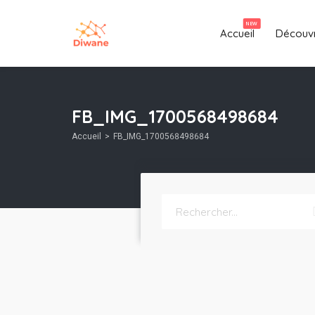
NEW
Accueil
Découvr
FB_IMG_1700568498684
Accueil
FB_IMG_1700568498684