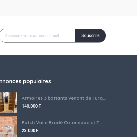
Souscrire
nnonces populaires
Armoires 3 battants venant de Turquie disponibles
140.000
F
Patch Voile Brodé Cotonnade et Tinu Minu de l’Inde ???????? ????
23.000
F