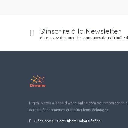
S'inscrire à la Newsletter
et recevez de nouvelles annonces dans la boîte 
Digital Matos a lancé diwane-online.com pour rapprocher le
acteurs économiques et faciliter leurs échanges.
Siège social : Scat Urbam Dakar Sénégal