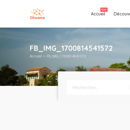
NEW
Accueil
Découvr
FB_IMG_1700814541572
Accueil
FB_IMG_1700814541572