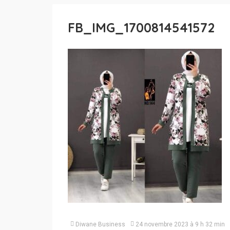
FB_IMG_1700814541572
Diwane Business
24 novembre 2023 à 9 h 32 min