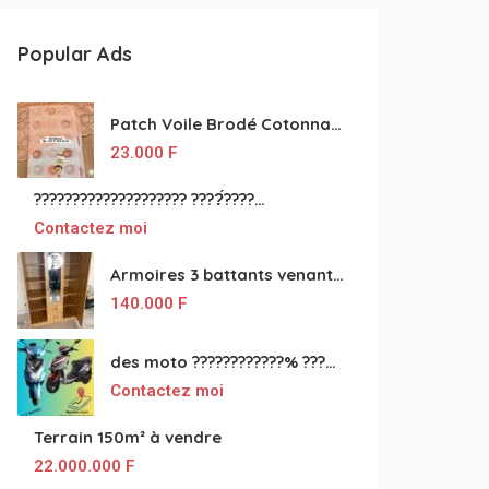
Popular Ads
Patch Voile Brodé Cotonnade et Tinu Minu de l’Inde ???????? ????
23.000
F
???????????????????? ????́???????????????????????????????????????? à vendre
Contactez moi
Armoires 3 battants venant de Turquie disponibles
140.000
F
des moto ????????????% ????́???????????????????????????????????? à vendre
Contactez moi
Terrain 150m² à vendre
22.000.000
F