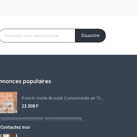
Souscrire
nnonces populaires
Patch Voile Brodé Cotonnade et Tinu Minu de l’Inde ???????? ????
23.000
F
???????????????????? ????́???????????????????????????????????????? à vendre
Contactez moi