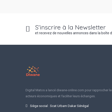
S'inscrire à la Newsletter
et recevez de nouvelles annonces dans la boîte 
Digital Matos a lancé diwane-online.com pour rapprocher le
acteurs économiques et faciliter leurs échanges.
Siège social : Scat Urbam Dakar Sénégal