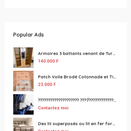
Popular Ads
Armoires 3 battants venant de Turquie disponibles
140.000
F
Patch Voile Brodé Cotonnade et Tinu Minu de l’Inde ???????? ????
23.000
F
???????????????????? ????́???????????????????????????????????????? à vendre
Contactez moi
Des lit superposés ou lit en fer forgé grande classes disponible