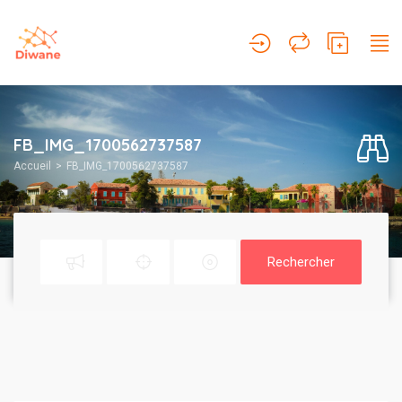
FB_IMG_1700562737587
Accueil
FB_IMG_1700562737587
Rechercher