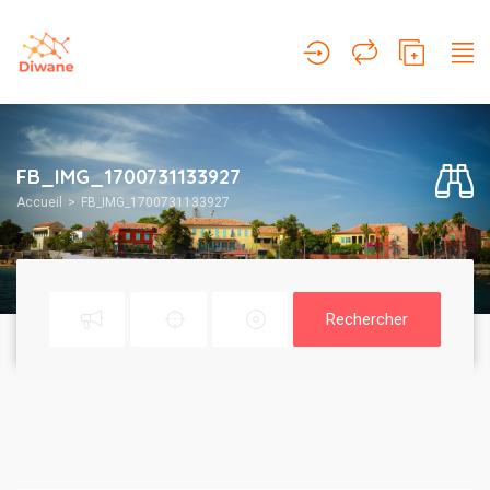
FB_IMG_1700731133927
Accueil
FB_IMG_1700731133927
Rechercher