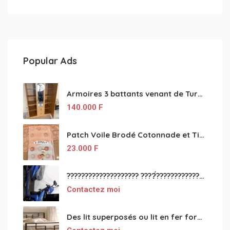
Popular Ads
Armoires 3 battants venant de Turquie disponibles
140.000
F
Patch Voile Brodé Cotonnade et Tinu Minu de l’Inde ???????? ????
23.000
F
???????????????????? ????́???????????????????????????????????????? à vendre
Contactez moi
Des lit superposés ou lit en fer forgé grande classes disponible