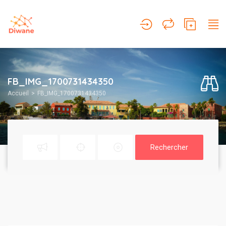
FB_IMG_1700731434350
Accueil
FB_IMG_1700731434350
Rechercher