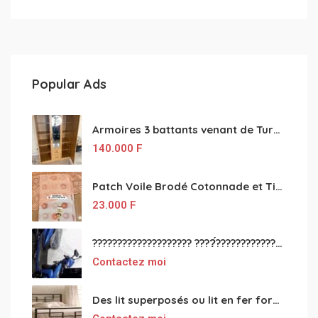
Popular Ads
Armoires 3 battants venant de Turquie disponibles
140.000
F
Patch Voile Brodé Cotonnade et Tinu Minu de l’Inde ???????? ????
23.000
F
???????????????????? ????́???????????????????????????????????????? à vendre
Contactez moi
Des lit superposés ou lit en fer forgé grande classes disponible