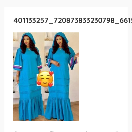
401133257_720873833230798_66