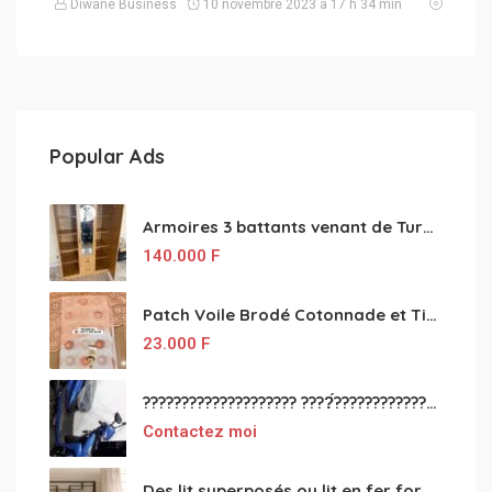
Diwane Business
10 novembre 2023 à 17 h 34 min
Popular Ads
Armoires 3 battants venant de Turquie disponibles
140.000
F
Patch Voile Brodé Cotonnade et Tinu Minu de l’Inde ???????? ????
23.000
F
???????????????????? ????́???????????????????????????????????????? à vendre
Contactez moi
Des lit superposés ou lit en fer forgé grande classes disponible