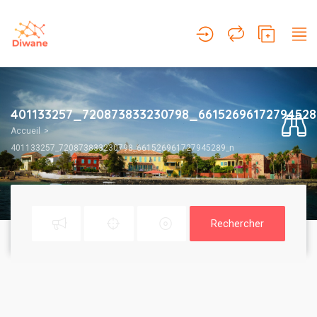
401133257_720873833230798_6615269617279452
Accueil
401133257_720873833230798_661526961727945289_n
Rechercher