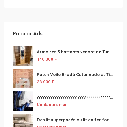
Popular Ads
Armoires 3 battants venant de Turquie disponibles
140.000
F
Patch Voile Brodé Cotonnade et Tinu Minu de l’Inde ???????? ????
23.000
F
???????????????????? ????́???????????????????????????????????????? à vendre
Contactez moi
Des lit superposés ou lit en fer forgé grande classes disponible