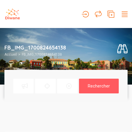
FB_IMG_1700824654138
Accueil
FB_IMG_1700824654138
Rechercher