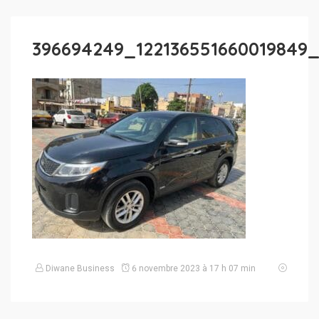
396694249_122136551660019849
Diwane Business
6 novembre 2023 à 17 h 07 min