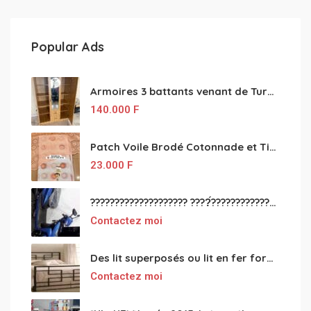
Popular Ads
Armoires 3 battants venant de Turquie disponibles
140.000
F
Patch Voile Brodé Cotonnade et Tinu Minu de l’Inde ???????? ????
23.000
F
???????????????????? ????́???????????????????????????????????????? à vendre
Contactez moi
Des lit superposés ou lit en fer forgé grande classes disponible
Contactez moi