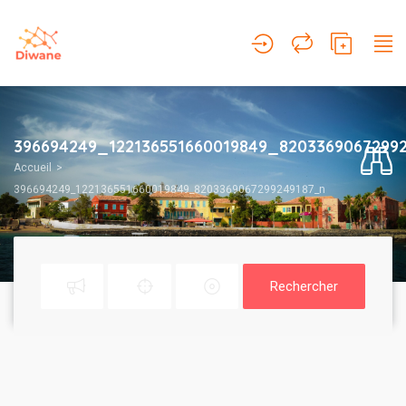
396694249_122136551660019849_8203369067299
Accueil
396694249_122136551660019849_8203369067299249187_n
Rechercher