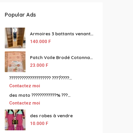
Popular Ads
Armoires 3 battants venant de Turquie disponibles
140.000
F
Patch Voile Brodé Cotonnade et Tinu Minu de l’Inde ???????? ????
23.000
F
???????????????????? ????́???????????????????????????????????????? à vendre
Contactez moi
des moto ????????????% ????́???????????????????????????????????? à vendre
Contactez moi
des robes à vendre
10.000
F