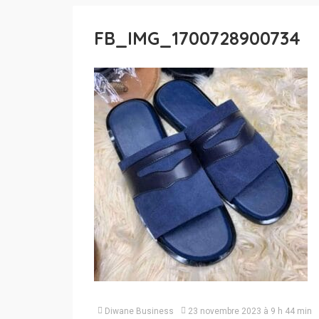
FB_IMG_1700728900734
Diwane Business
23 novembre 2023 à 9 h 44 min