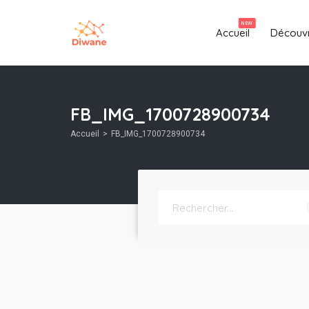
NEW
Accueil
Découvr
FB_IMG_1700728900734
Accueil
FB_IMG_1700728900734