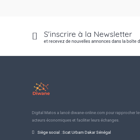
S'inscrire à la Newsletter
et recevez de nouvelles annonces dans la boîte 
Digital Matos a lancé diwane-online.com pour rapprocher le
acteurs économiques et faciliter leurs échanges.
Siège social : Scat Urbam Dakar Sénégal