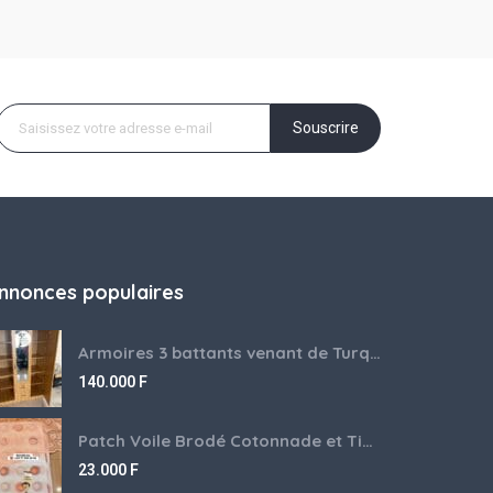
Souscrire
nnonces populaires
Armoires 3 battants venant de Turquie disponibles
140.000
F
Patch Voile Brodé Cotonnade et Tinu Minu de l’Inde ???????? ????
23.000
F