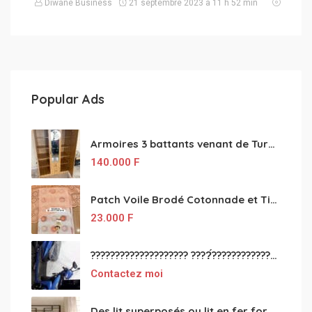
Diwane Business
21 septembre 2023 à 11 h 52 min
Popular Ads
Armoires 3 battants venant de Turquie disponibles
140.000
F
Patch Voile Brodé Cotonnade et Tinu Minu de l’Inde ???????? ????
23.000
F
???????????????????? ????́???????????????????????????????????????? à vendre
Contactez moi
Des lit superposés ou lit en fer forgé grande classes disponible