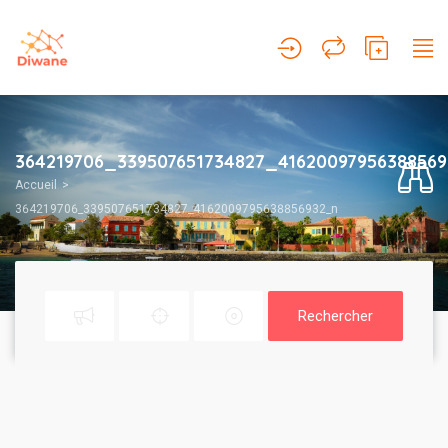
364219706_339507651734827_4162009795638856
Accueil
364219706_339507651734827_4162009795638856932_n
Rechercher