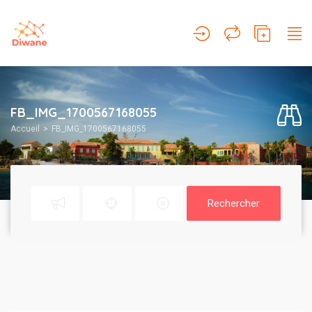
FB_IMG_1700567168055
Accueil
FB_IMG_1700567168055
Rechercher