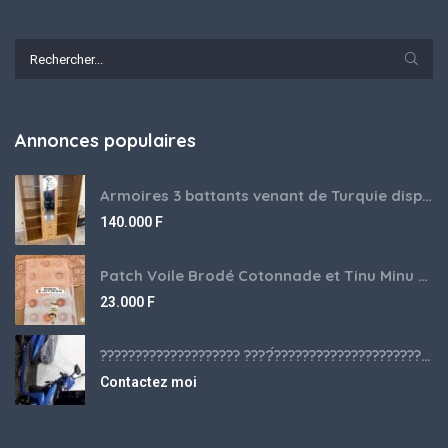
Annonces populaires
Armoires 3 battants venant de Turquie disponibles
140.000
F
Patch Voile Brodé Cotonnade et Tinu Minu de l’Inde ???????? ????
23.000
F
???????????????????? ????́???????????????????????????????????????? à vendre
Contactez moi