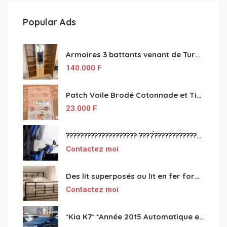
Popular Ads
Armoires 3 battants venant de Turquie disponibles
140.000
F
Patch Voile Brodé Cotonnade et Tinu Minu de l’Inde ???????? ????
23.000
F
???????????????????? ????́???????????????????????????????????????? à vendre
Contactez moi
Des lit superposés ou lit en fer forgé grande classes disponible
Contactez moi
*Kia K7* *Année 2015 Automatique essence ⛽️ 4 cylindres 2.0