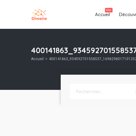
NEW
Accueil
Découvr
400141863_93459270155853
Accueil
400141863_934592701558537_169829801710125