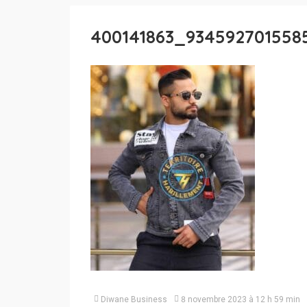
400141863_934592701558
Diwane Business
8 novembre 2023 à 12 h 59 min