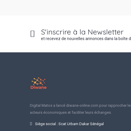
S'inscrire à la Newsletter
et recevez de nouvelles annonces dans la boîte 
Digital Matos a lancé diwane-online.com pour rapprocher le
acteurs économiques et faciliter leurs échanges.
Siège social : Scat Urbam Dakar Sénégal