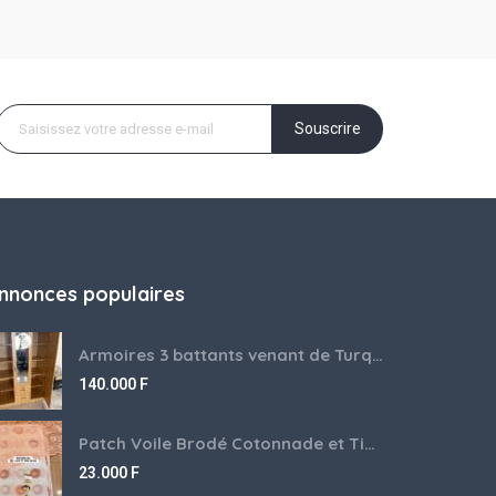
Souscrire
nnonces populaires
Armoires 3 battants venant de Turquie disponibles
140.000
F
Patch Voile Brodé Cotonnade et Tinu Minu de l’Inde ???????? ????
23.000
F