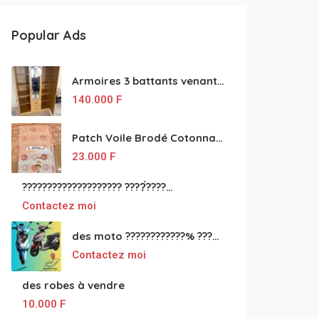
Popular Ads
Armoires 3 battants venant de Turquie disponibles
140.000
F
Patch Voile Brodé Cotonnade et Tinu Minu de l’Inde ???????? ????
23.000
F
???????????????????? ????́???????????????????????????????????????? à vendre
Contactez moi
des moto ????????????% ????́???????????????????????????????????? à vendre
Contactez moi
des robes à vendre
10.000
F