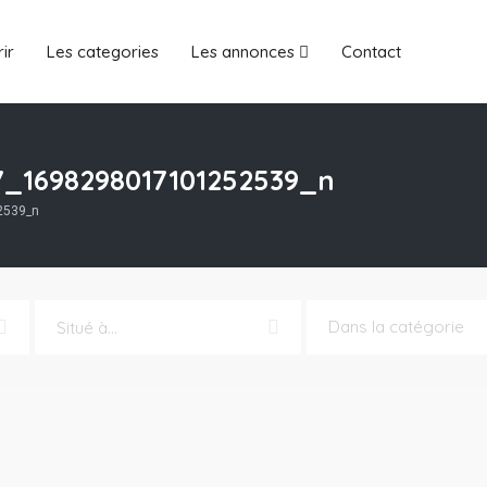
ir
Les categories
Les annonces
Contact
7_1698298017101252539_n
2539_n