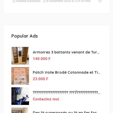
Diwane Business
8 novembre 2023 à 12 h 59 min
Popular Ads
Armoires 3 battants venant de Turquie disponibles
140.000
F
Patch Voile Brodé Cotonnade et Tinu Minu de l’Inde ???????? ????
23.000
F
???????????????????? ????́???????????????????????????????????????? à vendre
Contactez moi
Des lit superposés ou lit en fer forgé grande classes disponible