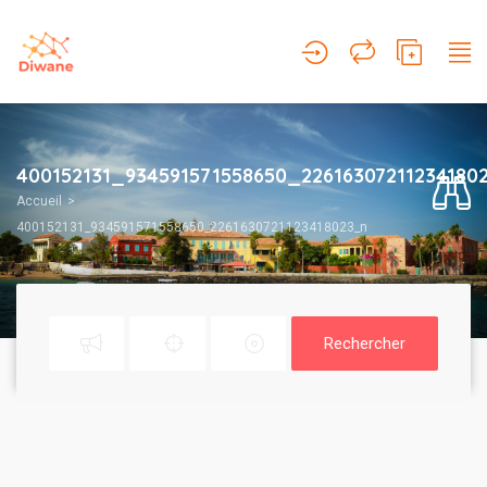
400152131_934591571558650_22616307211234180
Accueil
400152131_934591571558650_2261630721123418023_n
Rechercher