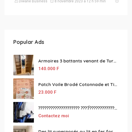
Diwane Business
8 novembre 2023 à 12 h 59 min
Popular Ads
Armoires 3 battants venant de Turquie disponibles
140.000
F
Patch Voile Brodé Cotonnade et Tinu Minu de l’Inde ???????? ????
23.000
F
???????????????????? ????́???????????????????????????????????????? à vendre
Contactez moi
Des lit superposés ou lit en fer forgé grande classes disponible