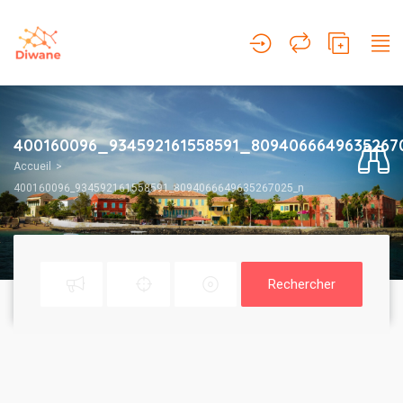
400160096_934592161558591_8094066649635267
Accueil
400160096_934592161558591_8094066649635267025_n
Rechercher