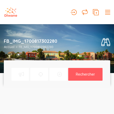
FB_IMG_1700817302280
Accueil
FB_IMG_1700817302280
Rechercher