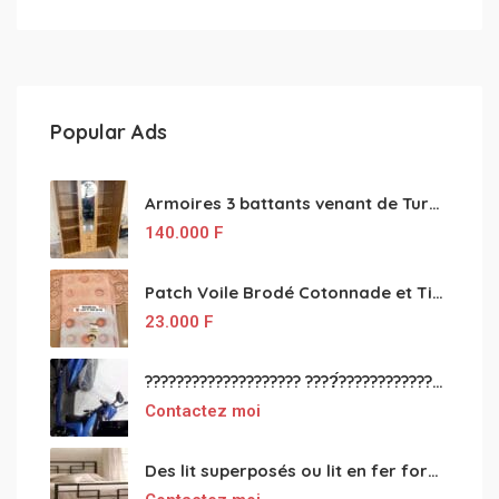
Popular Ads
Armoires 3 battants venant de Turquie disponibles
140.000
F
Patch Voile Brodé Cotonnade et Tinu Minu de l’Inde ???????? ????
23.000
F
???????????????????? ????́???????????????????????????????????????? à vendre
Contactez moi
Des lit superposés ou lit en fer forgé grande classes disponible