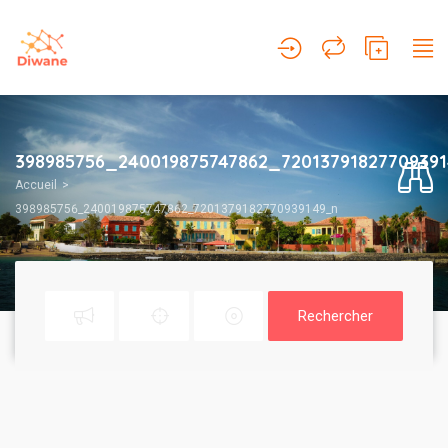
398985756_240019875747862_7201379182770939
Accueil
398985756_240019875747862_7201379182770939149_n
Rechercher