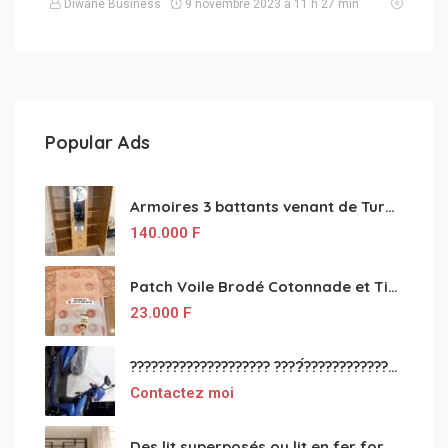
Diwane Business
9 novembre 2023 à 11 h 27 min
Popular Ads
Armoires 3 battants venant de Turquie disponibles
140.000
F
Patch Voile Brodé Cotonnade et Tinu Minu de l’Inde ???????? ????
23.000
F
???????????????????? ????́???????????????????????????????????????? à vendre
Contactez moi
Des lit superposés ou lit en fer forgé grande classes disponible