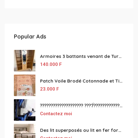
Popular Ads
Armoires 3 battants venant de Turquie disponibles
140.000
F
Patch Voile Brodé Cotonnade et Tinu Minu de l’Inde ???????? ????
23.000
F
???????????????????? ????́???????????????????????????????????????? à vendre
Contactez moi
Des lit superposés ou lit en fer forgé grande classes disponible