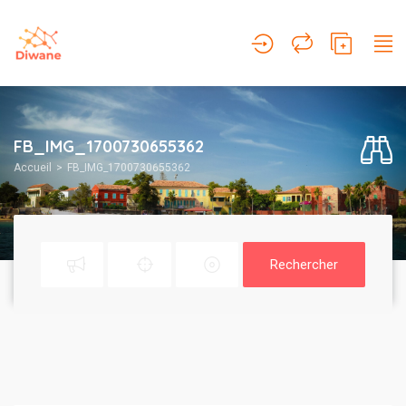
FB_IMG_1700730655362
Accueil
FB_IMG_1700730655362
Rechercher