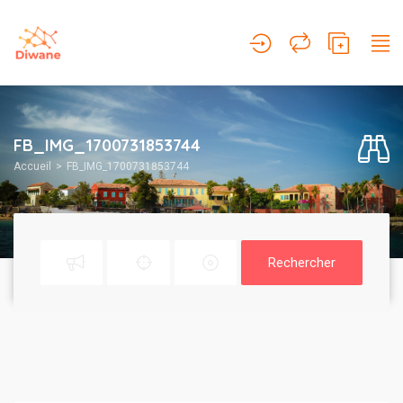
FB_IMG_1700731853744
Accueil
FB_IMG_1700731853744
Rechercher