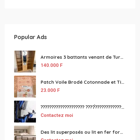
Popular Ads
Armoires 3 battants venant de Turquie disponibles
140.000
F
Patch Voile Brodé Cotonnade et Tinu Minu de l’Inde ???????? ????
23.000
F
???????????????????? ????́???????????????????????????????????????? à vendre
Contactez moi
Des lit superposés ou lit en fer forgé grande classes disponible