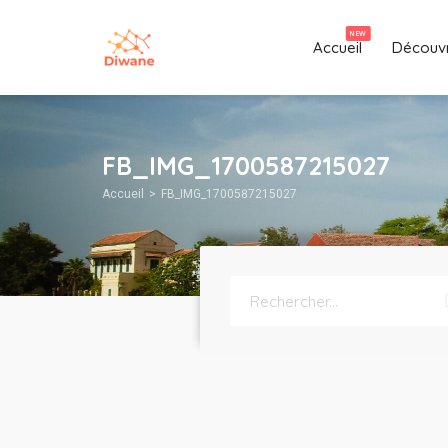
NEW
Accueil
Découvr
FB_IMG_1700587215027
Accueil
FB_IMG_1700587215027