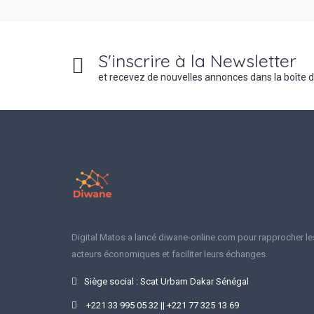
S'inscrire à la Newsletter
et recevez de nouvelles annonces dans la boîte 
Digital Matos a lancé diwane-online.com pour rapprocher le
acteurs économiques et faciliter leurs échanges.
Siège social : Scat Urbam Dakar Sénégal
+221 33 995 05 32 || +221 77 325 13 69