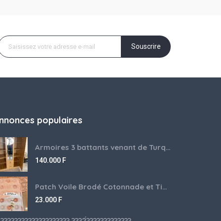
Souscrire
nnonces populaires
Armoires 3 battants venant de Turquie disponibles
140.000
F
Patch Voile Brodé Cotonnade et Tinu Minu de l’Inde ???????? ????
23.000
F
???????????????????? ????́???????????????????????????????????????? à vendre