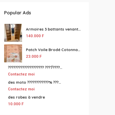
Popular Ads
Armoires 3 battants venant de Turquie disponibles
140.000
F
Patch Voile Brodé Cotonnade et Tinu Minu de l’Inde ???????? ????
23.000
F
???????????????????? ????́???????????????????????????????????????? à vendre
Contactez moi
des moto ????????????% ????́???????????????????????????????????? à vendre
Contactez moi
des robes à vendre
10.000
F