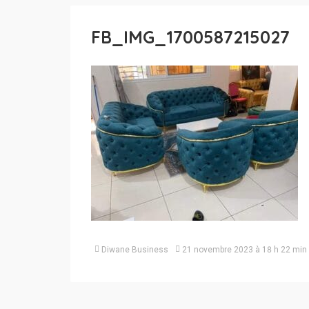
FB_IMG_1700587215027
Diwane Business
21 novembre 2023 à 18 h 22 min