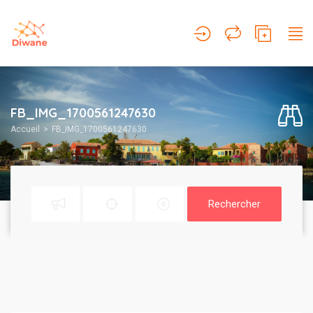
FB_IMG_1700561247630
Accueil
FB_IMG_1700561247630
Rechercher