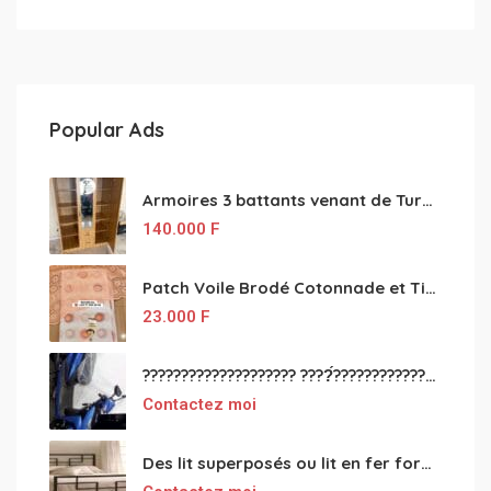
Popular Ads
Armoires 3 battants venant de Turquie disponibles
140.000
F
Patch Voile Brodé Cotonnade et Tinu Minu de l’Inde ???????? ????
23.000
F
???????????????????? ????́???????????????????????????????????????? à vendre
Contactez moi
Des lit superposés ou lit en fer forgé grande classes disponible