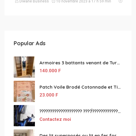
Diwane Business
10 novembre 2023 à 17 h 59 min
Popular Ads
Armoires 3 battants venant de Turquie disponibles
140.000
F
Patch Voile Brodé Cotonnade et Tinu Minu de l’Inde ???????? ????
23.000
F
???????????????????? ????́???????????????????????????????????????? à vendre
Contactez moi
Des lit superposés ou lit en fer forgé grande classes disponible