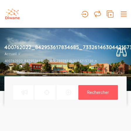
400762022_842953617834685_7332614630442157
Accueil
400762022_842953617834685_733261463044215730_n
Rechercher