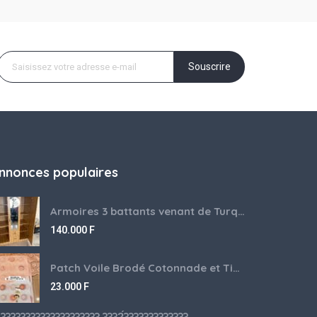
Souscrire
nnonces populaires
Armoires 3 battants venant de Turquie disponibles
140.000
F
Patch Voile Brodé Cotonnade et Tinu Minu de l’Inde ???????? ????
23.000
F
???????????????????? ????́???????????????????????????????????????? à vendre