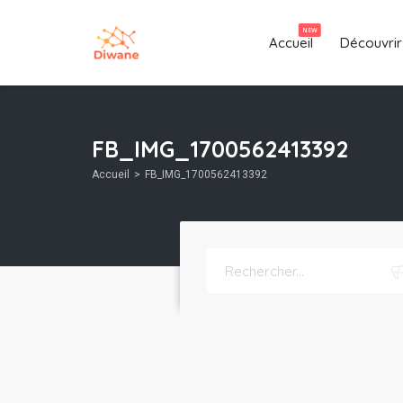
NEW
Accueil
Découvrir
FB_IMG_1700562413392
Accueil
FB_IMG_1700562413392