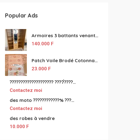
Popular Ads
Armoires 3 battants venant de Turquie disponibles
140.000
F
Patch Voile Brodé Cotonnade et Tinu Minu de l’Inde ???????? ????
23.000
F
???????????????????? ????́???????????????????????????????????????? à vendre
Contactez moi
des moto ????????????% ????́???????????????????????????????????? à vendre
Contactez moi
des robes à vendre
10.000
F