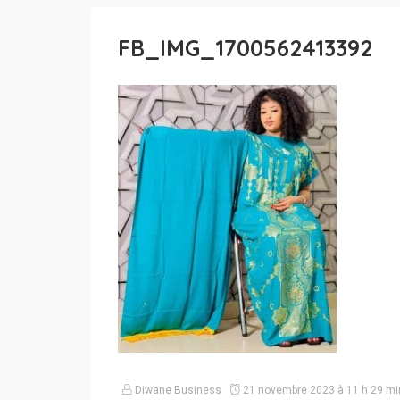
FB_IMG_1700562413392
Diwane Business
21 novembre 2023 à 11 h 29 mi