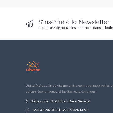
S'inscrire à la Newsletter
et recevez de nouvelles annonces dans la boîte
Digital Matos a lancé diwane-online.com pour rapprocher le
acteurs économiques et faciliter leurs échanges.
Siège social : Scat Urbam Dakar Sénégal
+221 33 995 05 32 || +221 77 325 13 69