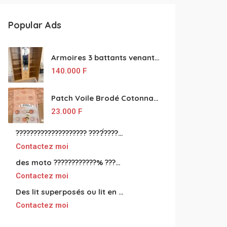
Popular Ads
Armoires 3 battants venant de Turquie disponibles
140.000
F
Patch Voile Brodé Cotonnade et Tinu Minu de l’Inde ???????? ????
23.000
F
???????????????????? ????́???????????????????????????????????????? à vendre
Contactez moi
des moto ????????????% ????́???????????????????????????????????? à vendre
Contactez moi
Des lit superposés ou lit en fer forgé grande classes disponible
Contactez moi