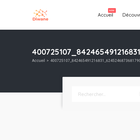
NEW
Accueil
Découvr
400725107_84246549121683
Accueil
400725107_842465491216831_624524687368179