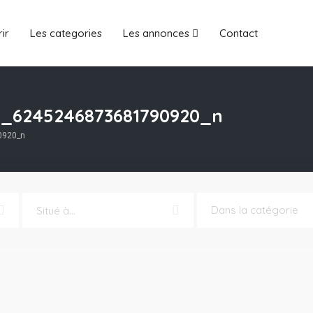
ir
Les categories
Les annonces
Contact
1_6245246873681790920_n
0920_n