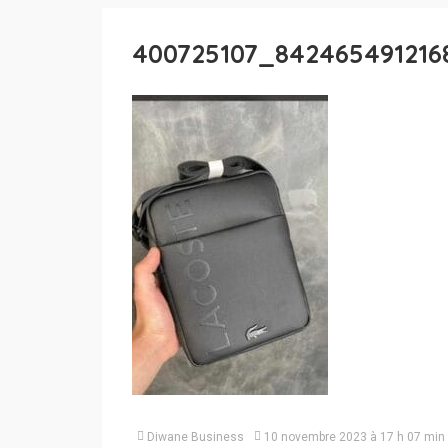
400725107_842465491216
Diwane Business
10 novembre 2023 à 17 h 07 min