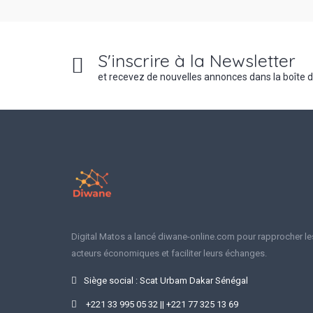
S'inscrire à la Newsletter
et recevez de nouvelles annonces dans la boîte 
Digital Matos a lancé diwane-online.com pour rapprocher le
acteurs économiques et faciliter leurs échanges.
Siège social : Scat Urbam Dakar Sénégal
+221 33 995 05 32 || +221 77 325 13 69