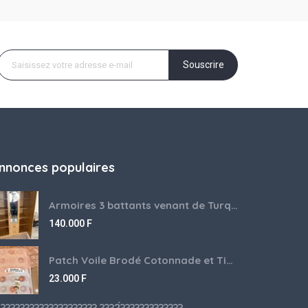
Souscrire
nnonces populaires
Armoires 3 battants venant de Turquie disponibles
140.000
F
Patch Voile Brodé Cotonnade et Tinu Minu de l’Inde ???????? ????
23.000
F
???????????????????? ????́???????????????????????????????????????? à vendre