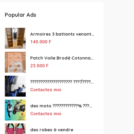
Popular Ads
Armoires 3 battants venant de Turquie disponibles
140.000
F
Patch Voile Brodé Cotonnade et Tinu Minu de l’Inde ???????? ????
23.000
F
???????????????????? ????́???????????????????????????????????????? à vendre
Contactez moi
des moto ????????????% ????́???????????????????????????????????? à vendre
Contactez moi
des robes à vendre