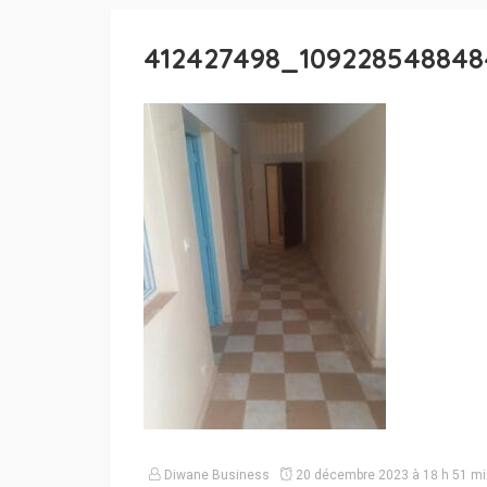
412427498_10922854884
Diwane Business
20 décembre 2023 à 18 h 51 mi