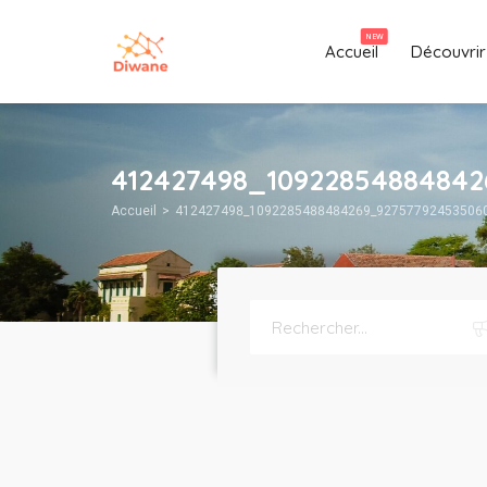
NEW
Accueil
Découvrir
412427498_1092285488484
Accueil
412427498_1092285488484269_92757792453506