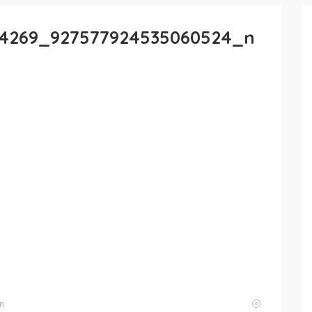
84269_927577924535060524_n
n