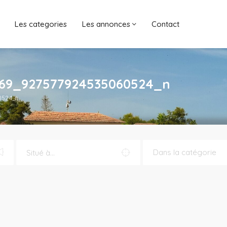
Les categories
Les annonces
Contact
269_927577924535060524_n
0524_n