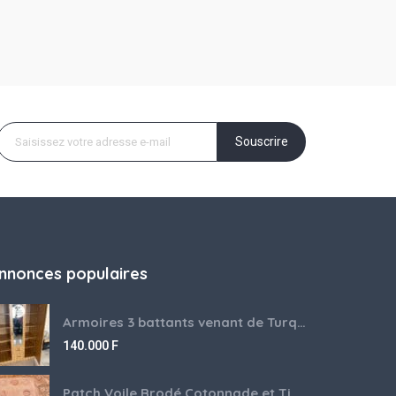
Souscrire
nnonces populaires
Armoires 3 battants venant de Turquie disponibles
140.000
F
Patch Voile Brodé Cotonnade et Tinu Minu de l’Inde ???????? ????