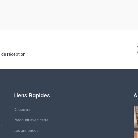
 de réception
Liens Rapides
A
Découvrir
Parcourir avec carte
s
Les annonces