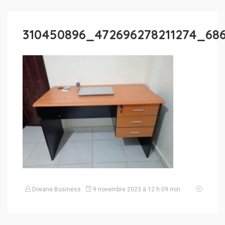
310450896_472696278211274_686
Diwane Business
9 novembre 2023 à 12 h 09 min