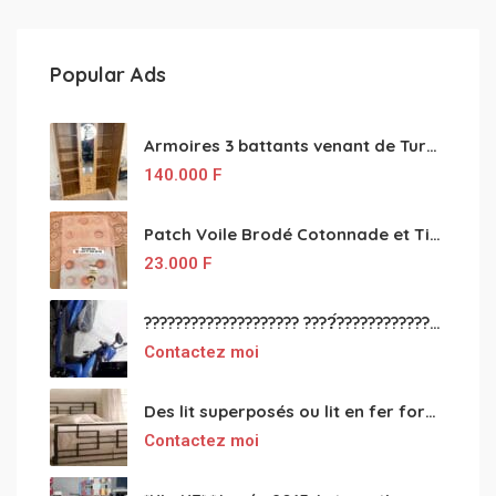
Popular Ads
Armoires 3 battants venant de Turquie disponibles
140.000
F
Patch Voile Brodé Cotonnade et Tinu Minu de l’Inde ???????? ????
23.000
F
???????????????????? ????́???????????????????????????????????????? à vendre
Contactez moi
Des lit superposés ou lit en fer forgé grande classes disponible
Contactez moi