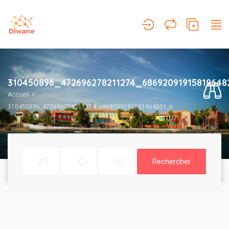
310450896_472696278211274_68692091915819648
Accueil
310450896_472696278211274_6869209191581964821_n
Rechercher