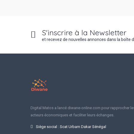
S'inscrire à la Newsletter
et recevez de nouvelles annonces dans la boîte 
Digital Matos a lancé diwane-online.com pour rapprocher le
acteurs économiques et faciliter leurs échanges.
Siège social : Scat Urbam Dakar Sénégal