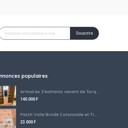
Souscrire
nnonces populaires
Armoires 3 battants venant de Turquie disponibles
140.000
F
Patch Voile Brodé Cotonnade et Tinu Minu de l’Inde ???????? ????
23.000
F