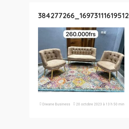
384277266_1697311161951
Diwane Business
20 octobre 2023 à 13 h 50 min