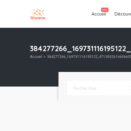
NEW
Accueil
Découvr
384277266_169731116195122
Accueil
384277266_169731116195122_4713002616606605