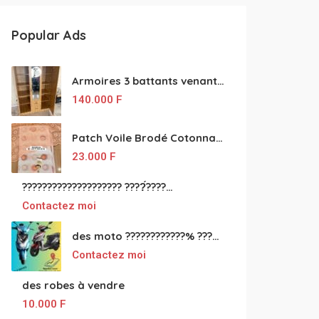
Popular Ads
Armoires 3 battants venant de Turquie disponibles
140.000
F
Patch Voile Brodé Cotonnade et Tinu Minu de l’Inde ???????? ????
23.000
F
???????????????????? ????́???????????????????????????????????????? à vendre
Contactez moi
des moto ????????????% ????́???????????????????????????????????? à vendre
Contactez moi
des robes à vendre
10.000
F