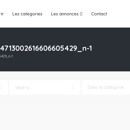
ir
Les categories
Les annonces
Contact
_4713002616606605429_n-1
429_n-1