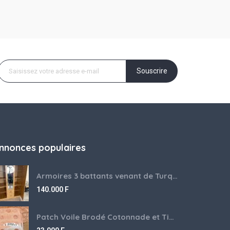
Souscrire
nnonces populaires
Armoires 3 battants venant de Turquie disponibles
140.000
F
Patch Voile Brodé Cotonnade et Tinu Minu de l’Inde ???????? ????