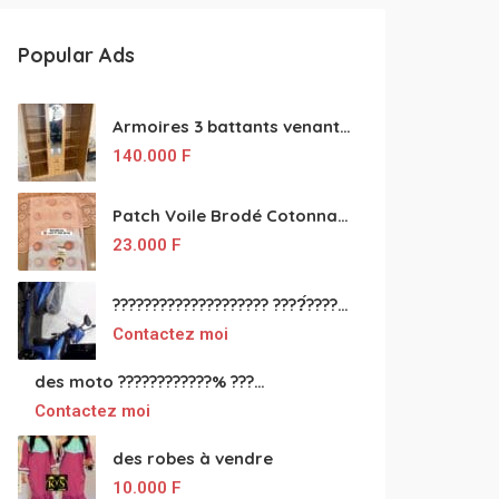
Popular Ads
Armoires 3 battants venant de Turquie disponibles
140.000
F
Patch Voile Brodé Cotonnade et Tinu Minu de l’Inde ???????? ????
23.000
F
???????????????????? ????́???????????????????????????????????????? à vendre
Contactez moi
des moto ????????????% ????́???????????????????????????????????? à vendre
Contactez moi
des robes à vendre
10.000
F