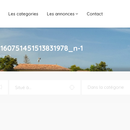
Les categories
Les annonces
Contact
160751451513831978_n-1
78_n-1