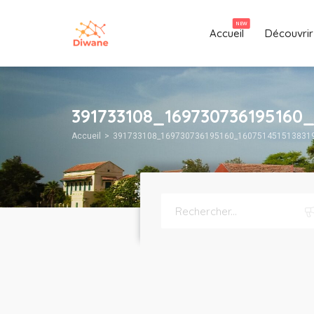
NEW
Accueil
Découvrir
391733108_169730736195160_
Accueil
391733108_169730736195160_1607514515138319