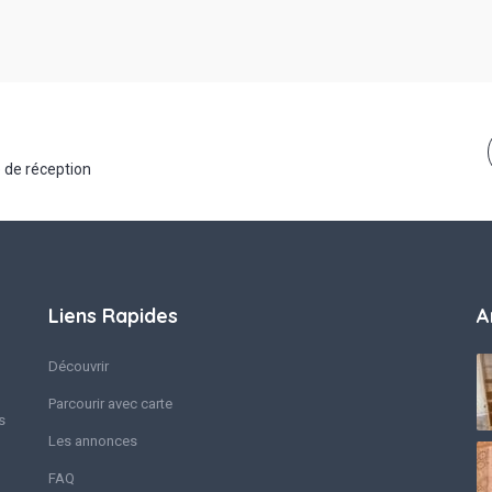
 de réception
Liens Rapides
A
Découvrir
Parcourir avec carte
s
Les annonces
FAQ