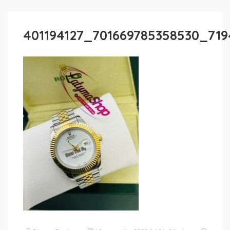
401194127_701669785358530_71