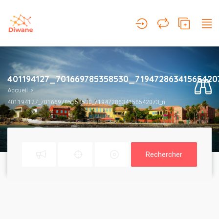
401194127_701669785358530_71947286341565420
Accueil
401194127_701669785358530_7194728634156542073_n
Rechercher