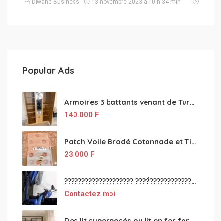
Diwane Business
13 novembre 2023 à 10 h 34 min
Popular Ads
Armoires 3 battants venant de Turquie disponibles
140.000
F
Patch Voile Brodé Cotonnade et Tinu Minu de l’Inde ???????? ????
23.000
F
???????????????????? ????́???????????????????????????????????????? à vendre
Contactez moi
Des lit superposés ou lit en fer forgé grande classes disponible