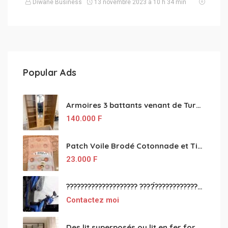
Diwane Business
13 novembre 2023 à 10 h 34 min
Popular Ads
Armoires 3 battants venant de Turquie disponibles
140.000
F
Patch Voile Brodé Cotonnade et Tinu Minu de l’Inde ???????? ????
23.000
F
???????????????????? ????́???????????????????????????????????????? à vendre
Contactez moi
Des lit superposés ou lit en fer forgé grande classes disponible