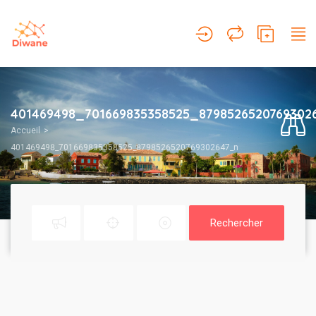
401469498_701669835358525_8798526520769302
Accueil
401469498_701669835358525_8798526520769302647_n
Rechercher