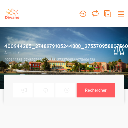
400944285_2748979105244888_27337095880756
Accueil
400944285_2748979105244888_2733709588075606428_n
Rechercher