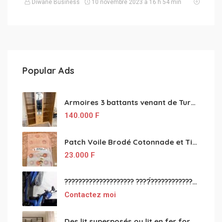
Diwane Business
10 novembre 2023 à 16 h 54 min
Popular Ads
Armoires 3 battants venant de Turquie disponibles
140.000
F
Patch Voile Brodé Cotonnade et Tinu Minu de l’Inde ???????? ????
23.000
F
???????????????????? ????́???????????????????????????????????????? à vendre
Contactez moi
Des lit superposés ou lit en fer forgé grande classes disponible