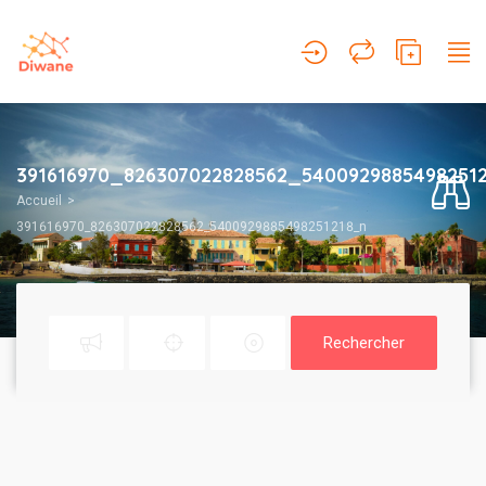
391616970_826307022828562_5400929885498251
Accueil
391616970_826307022828562_5400929885498251218_n
Rechercher