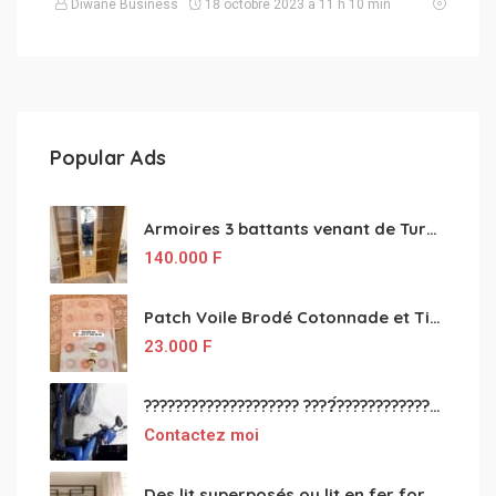
Diwane Business
18 octobre 2023 à 11 h 10 min
Popular Ads
Armoires 3 battants venant de Turquie disponibles
140.000
F
Patch Voile Brodé Cotonnade et Tinu Minu de l’Inde ???????? ????
23.000
F
???????????????????? ????́???????????????????????????????????????? à vendre
Contactez moi
Des lit superposés ou lit en fer forgé grande classes disponible